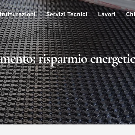
trutturazioni
Servizi Tecnici
Lavori
Ch
ento: risparmio energetico